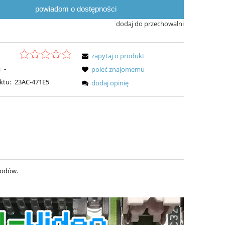
powiadom o dostępności
dodaj do przechowalni
zapytaj o produkt
:
-
poleć znajomemu
ktu:
23AC-471E5
dodaj opinię
wodów.