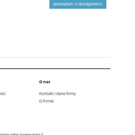
powiadom o dostępności
O nas
ści
Kontakt i dane firmy
O firmie
ojego retro komputera ?