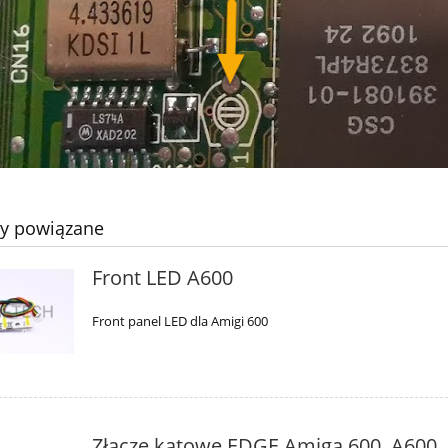
ty powiązane
Front LED A600
Front panel LED dla Amigi 600
Złącze kątowe EDGE Amiga 600, A600,