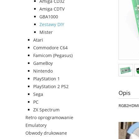
Amiga CD32
Amiga CDTV
GBA1000
Zestawy DIY
Mister
Atari
Commodore C64
Famicom (Pegasus)
GameBoy
Nintendo
PlayStation 1
PlayStation 2 PS2
Opis
Sega
PC
RGB2HDMI w
ZX Spectrum
Retro oprogramowanie
Emulatory
Obwody drukowane