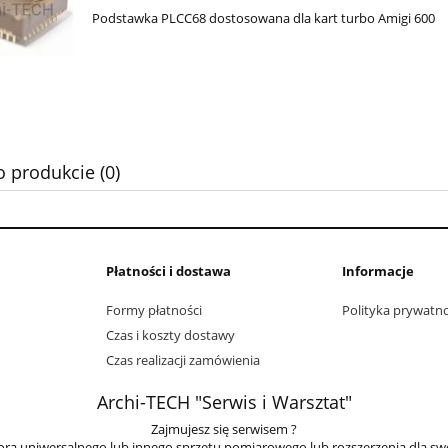
Podstawka PLCC68 dostosowana dla kart turbo Amigi 600
o produkcie (0)
Płatności i dostawa
Informacje
Formy płatności
Polityka prywatno
Czas i koszty dostawy
Czas realizacji zamówienia
Archi-TECH "Serwis i Warsztat"
Zajmujesz się serwisem ?
ra uniwersalnego lub innego sprzętu pomiarowego lub rozszerzenia dla sw