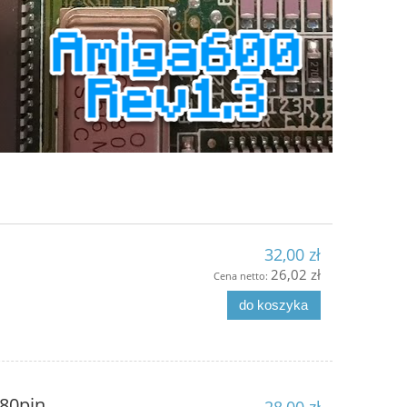
32,00 zł
26,02 zł
Cena netto:
do koszyka
 80pin