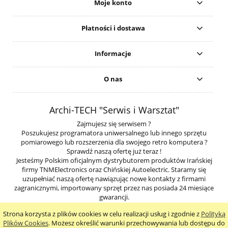
Moje konto
Płatności i dostawa
Informacje
O nas
Archi-TECH "Serwis i Warsztat"
Zajmujesz się serwisem ?
Poszukujesz programatora uniwersalnego lub innego sprzętu
pomiarowego lub rozszerzenia dla swojego retro komputera ?
Sprawdź naszą ofertę już teraz !
Jesteśmy Polskim oficjalnym dystrybutorem produktów Irańskiej
firmy TNMElectronics oraz Chińskiej Autoelectric. Staramy się
uzupełniać naszą ofertę nawiązując nowe kontakty z firmami
zagranicznymi, importowany sprzęt przez nas posiada 24 miesiące
gwarancji.
Strona korzysta z plików cookies w celu realizacji usług i zgodnie z
Polityką
pokaż pełną wersję strony
Plików Cookies
. Możesz określić warunki przechowywania lub dostępu do