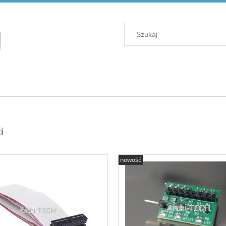
i
nowość