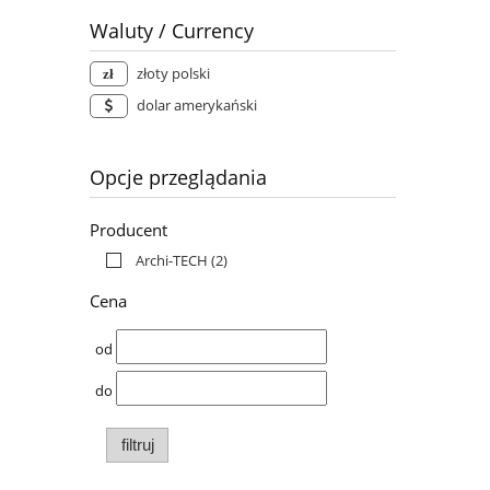
Waluty / Currency
złoty polski
dolar amerykański
Opcje przeglądania
Producent
Archi-TECH
(2)
Cena
od
do
filtruj