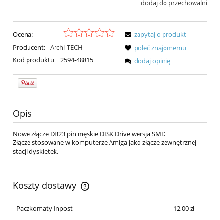
dodaj do przechowalni
Ocena:
zapytaj o produkt
Producent:
Archi-TECH
poleć znajomemu
Kod produktu:
2594-48815
dodaj opinię
Opis
Nowe złącze DB23 pin męskie DISK Drive wersja SMD
Złącze stosowane w komputerze Amiga jako złącze zewnętrznej
stacji dyskietek.
Koszty dostawy
Cena nie zawiera ewentualnych kosztów płatności
Paczkomaty Inpost
12,00 zł