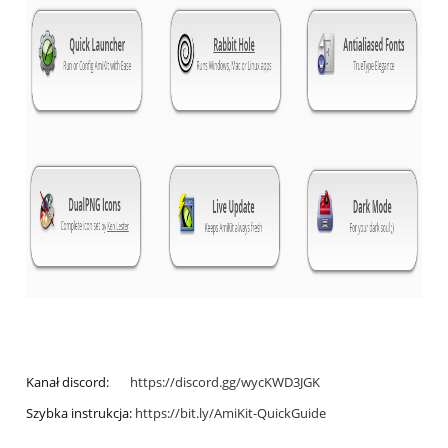
Kanał discord:
https://discord.gg/wycKWD3JGK
Szybka instrukcja:
https://bit.ly/AmiKit-QuickGuide