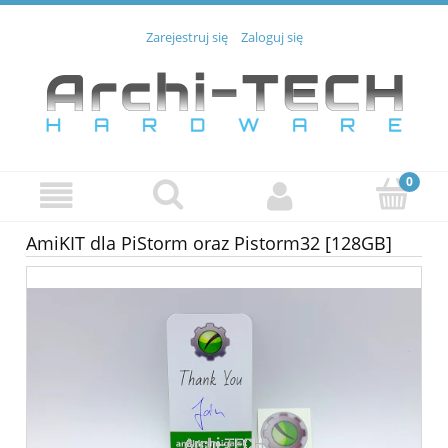
Zarejestruj się
Zaloguj się
AmiKIT dla PiStorm oraz Pistorm32 [128GB]