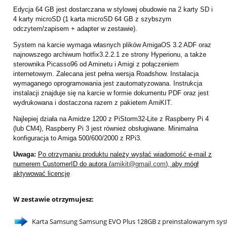
Edycja 64 GB jest dostarczana w stylowej obudowie na 2 karty SD i
4 karty microSD (1 karta microSD 64 GB z szybszym
odczytem/zapisem + adapter w zestawie).
System na karcie wymaga własnych plików AmigaOS 3.2 ADF oraz
najnowszego archiwum hotfix3.2.2.1 ze strony Hyperionu, a także
sterownika Picasso96 od Aminetu i Amigi z połączeniem
internetowym. Zalecana jest pełna wersja Roadshow. Instalacja
wymaganego oprogramowania jest zautomatyzowana. Instrukcja
instalacji znajduje się na karcie w formie dokumentu PDF oraz jest
wydrukowana i dostaczona razem z pakietem AmiKIT.
Najlepiej działa na Amidze 1200 z PiStorm32-Lite z Raspberry Pi 4
(lub CM4), Raspberry Pi 3 jest również obsługiwane. Minimalna
konfiguracja to Amiga 500/600/2000 z RPi3.
Uwaga:
Po otrzymaniu produktu należy wysłać wiadomość e-mail z
numerem CustomerID do autora (
amikit@gmail.com
), aby mógł
aktywować licencję
W zestawie otrzymujesz:
Karta Samsung Samsung EVO Plus 128GB z preinstalowanym sy