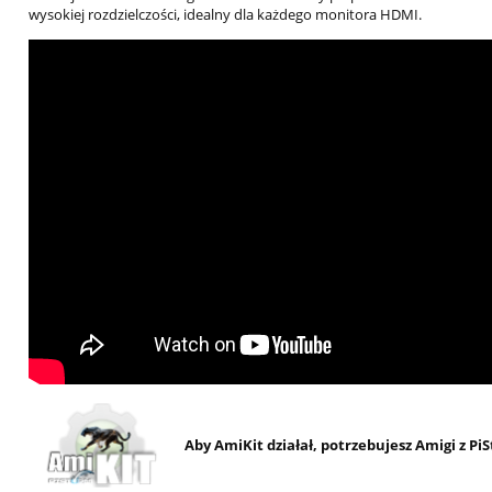
wysokiej rozdzielczości, idealny dla każdego monitora HDMI.
Aby AmiKit działał, potrzebujesz Amigi z 