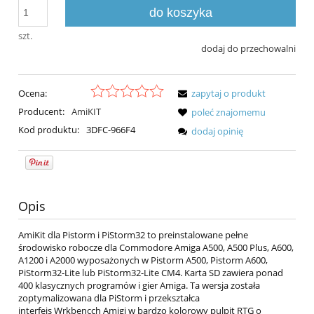
do koszyka
szt.
dodaj do przechowalni
Ocena:
zapytaj o produkt
Producent:
AmiKIT
poleć znajomemu
Kod produktu:
3DFC-966F4
dodaj opinię
Opis
AmiKit dla Pistorm i PiStorm32 to preinstalowane pełne
środowisko robocze dla Commodore Amiga A500, A500 Plus, A600,
A1200 i A2000 wyposażonych w Pistorm A500, Pistorm A600,
PiStorm32-Lite lub PiStorm32-Lite CM4. Karta SD zawiera ponad
400 klasycznych programów i gier Amiga. Ta wersja została
zoptymalizowana dla PiStorm i przekształca
interfejs Wrkbencch Amigi w bardzo kolorowy pulpit RTG o