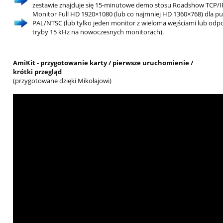
zestawie znajduje się 15-minutowe demo stosu Roadshow TCP/I
Monitor Full HD 1920×1080 (lub co najmniej HD 1360×768) dla pu
PAL/NTSC (lub tylko jeden monitor z wieloma wejściami lub odpo
tryby 15 kHz na nowoczesnych monitorach).
AmiKit - przygotowanie karty / pierwsze uruchomienie /
krótki przegląd
(przygotowane dzięki Mikołajowi)