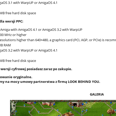
gaOS 3.1 with WarpUP or AmigaOS 4.1
MB free hard disk space
la wersji PPC:
Amiga with AmigaOS 4.1 or AmigaOS 3.2 with WarpUP
00 MHz or higher
resolutions higher than 640×480, a graphics card (PCI, AGP, or PCIe) is rec
MB RAM
gaOS 3.2 with WarpUP or AmigaOS 4.1
MB free hard disk space
wersji cyfrowej posiadasz zaraz po zakupie.
owanie oryginalne.
my na mocy umowy partnerstwa z firmą LOOK BEHIND YOU.
GALERIA