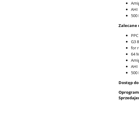
Ami
AHI
500 
Zalecane d
PPC 
G3 8
for 
64 
Ami
AHI
500 
Dostęp do 
Oprogram
Sprzedaje