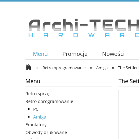
Menu
Promocje
Nowości
»
»
»
Retro oprogramowanie
Amiga
The Settler
Menu
The Set
Retro sprzęt
Retro oprogramowanie
PC
Amiga
Emulatory
Obwody drukowane