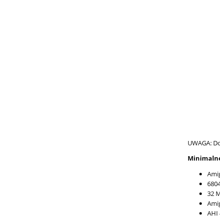
UWAGA: Do
Minimalne 
Amig
680
32 
Ami
AHI 