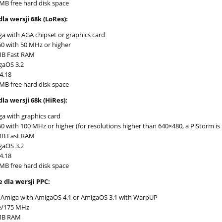
MB free hard disk space
la wersji 68k (LoRes):
a with AGA chipset or graphics card
0 with 50 MHz or higher
MB Fast RAM
gaOS 3.2
4.18
MB free hard disk space
la wersji 68k (HiRes):
a with graphics card
0 with 100 MHz or higher (for resolutions higher than 640×480, a PiStorm 
MB Fast RAM
gaOS 3.2
4.18
MB free hard disk space
 dla wersji PPC:
Amiga with AmigaOS 4.1 or AmigaOS 3.1 with WarpUP
e/175 MHz
MB RAM