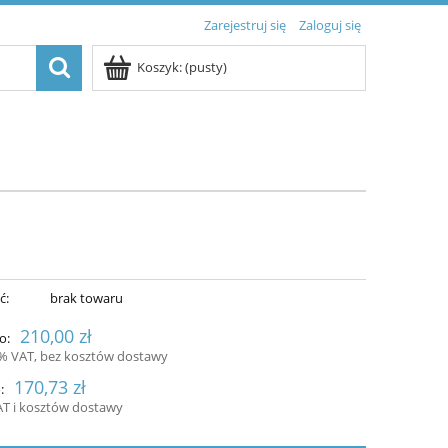
Zarejestruj się
Zaloguj się
Koszyk:
(pusty)
ć:
brak towaru
210,00 zł
o:
3% VAT, bez kosztów dostawy
170,73 zł
:
AT i kosztów dostawy