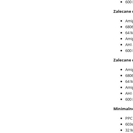
600 
Zalecane d
Amig
6806
64 
Ami
AHI 
600 
Zalecane d
Amig
6806
64 
Ami
AHI 
600 
Minimalne
PPC 
603
32 