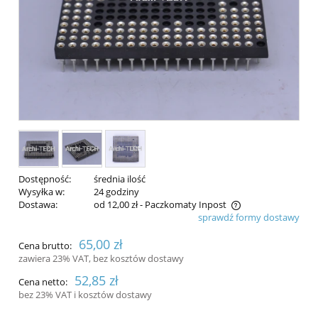
Dostępność:
średnia ilość
Wysyłka w:
24 godziny
Dostawa:
od 12,00 zł
- Paczkomaty Inpost
sprawdź formy dostawy
Cena nie zawiera ewentualnych kosztów płatności
65,00 zł
Cena brutto:
zawiera 23% VAT, bez kosztów dostawy
52,85 zł
Cena netto:
bez 23% VAT i kosztów dostawy