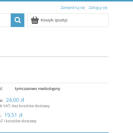
Zarejestruj się
Zaloguj się
Koszyk:
(pusty)
ć:
tymczasowo niedostępny
24,00 zł
o:
3% VAT, bez kosztów dostawy
19,51 zł
:
AT i kosztów dostawy