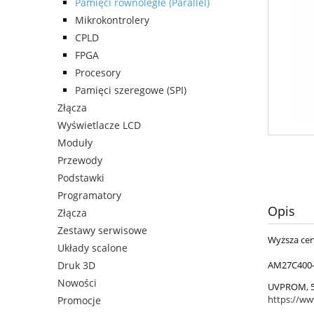
Pamięci równoległe (Parallel)
Mikrokontrolery
CPLD
FPGA
Procesory
Pamięci szeregowe (SPI)
Złącza
Wyświetlacze LCD
Moduły
Przewody
Podstawki
Programatory
Opis
Złącza
Zestawy serwisowe
Wyższa cen
Układy scalone
AM27C400
Druk 3D
Nowości
UVPROM, 5
https://w
Promocje