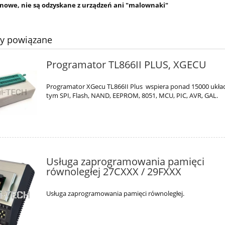
 nowe, nie są odzyskane z urządzeń ani "malownaki"
ty powiązane
Programator TL866II PLUS, XGECU
Programator XGecu TL866II Plus wspiera ponad 15000 ukł
tym SPI, Flash, NAND, EEPROM, 8051, MCU, PIC, AVR, GAL.
Usługa zaprogramowania pamięci
równoległej 27CXXX / 29FXXX
Usługa zaprogramowania pamięci równoległej.