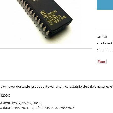
Ocena:
Producent
Kod produ
a w nowej dostawie jest podyktowana tym co ostatnio się dzieje na świecie
-120DC
12KX8, 120ns, CMOS, DIP40
ww.datasheets360.com/pdf/-1073838102365556576