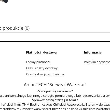
o produkcie (0)
Płatności i dostawa
Informacje
Formy płatności
Polityka prywatno
Czas i koszty dostawy
Czas realizacji zamówienia
Archi-TECH "Serwis i Warsztat"
Zajmujesz się serwisem ?
ra uniwersalnego lub innego sprzętu pomiarowego lub rozszerzenia dla sw
Sprawdź naszą ofertę już teraz !
ańskiej firmy TNMElectronics oraz Chińskiej Autoelectric. Staramy się uzu
zagranicznymi, importowany sprzęt przez nas posiada 24 miesiące gwarancji