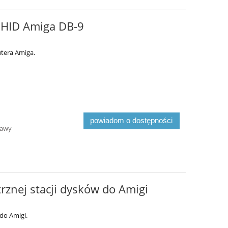
 HID Amiga DB-9
tera Amiga.
powiadom o dostępności
tawy
ętrznej stacji dysków do Amigi
 do Amigi.