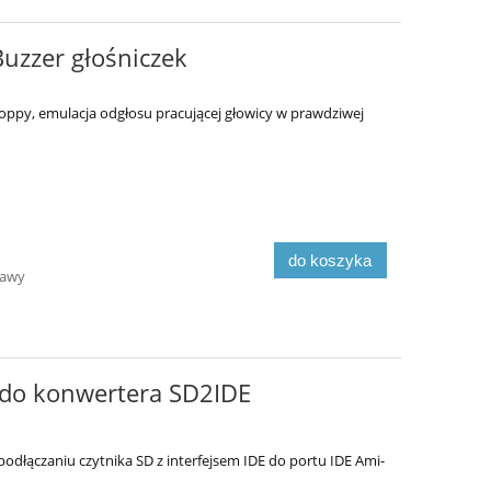
Buzzer głośniczek
loppy, emulacja odgłosu pracującej głowicy w prawdziwej
do koszyka
tawy
 do konwertera SD2IDE
od­łą­cza­niu czyt­ni­ka SD z in­ter­fej­sem IDE do por­tu IDE Ami­