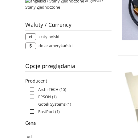
angielski /
Stany Zjednoczone
Waluty / Currency
złoty polski
dolar amerykański
Opcje przeglądania
Producent
Archi-TECH
(15)
EPSON
(1)
Gotek Systems
(1)
RastPort
(1)
Cena
od