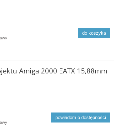
do koszyka
tawy
rojektu Amiga 2000 EATX 15,88mm
powiadom o dostępności
tawy