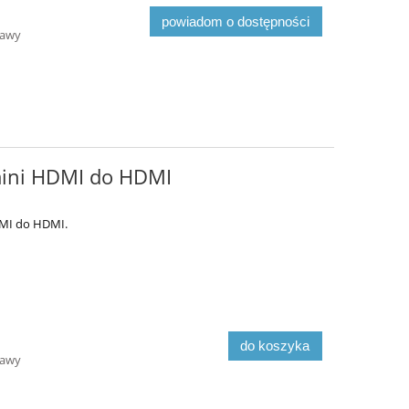
powiadom o dostępności
tawy
mini HDMI do HDMI
DMI do HDMI.
do koszyka
tawy