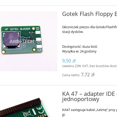
Gotek Flash Floppy 
Głosniczek piezzo dla Gotek/Flashf
stacji dysków.
Dostępność:
duża ilość
Wysyłka w:
24 godziny
9,50 zł
zawiera 23% VAT, bez kosztów dos
7,72 zł
Cena netto:
KA 47 – adapter IDE
jednoportowy
KA47 za­stę­pu­je ka­bel „ta­śmę” przy p
gi.