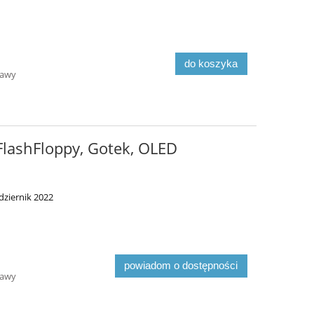
do koszyka
tawy
FlashFloppy, Gotek, OLED
ziernik 2022
powiadom o dostępności
tawy