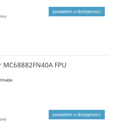
powiadom o dostępności
tawy
or MC68882FN40A FPU
2FN40A
powiadom o dostępności
tawy