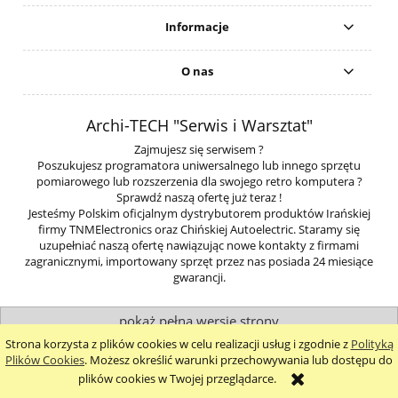
Informacje
O nas
Archi-TECH "Serwis i Warsztat"
Zajmujesz się serwisem ?
Poszukujesz programatora uniwersalnego lub innego sprzętu
pomiarowego lub rozszerzenia dla swojego retro komputera ?
Sprawdź naszą ofertę już teraz !
Jesteśmy Polskim oficjalnym dystrybutorem produktów Irańskiej
firmy TNMElectronics oraz Chińskiej Autoelectric. Staramy się
uzupełniać naszą ofertę nawiązując nowe kontakty z firmami
zagranicznymi, importowany sprzęt przez nas posiada 24 miesiące
gwarancji.
pokaż pełną wersję strony
Strona korzysta z plików cookies w celu realizacji usług i zgodnie z
Polityką
Sklep internetowy Shoper.pl
Plików Cookies
. Możesz określić warunki przechowywania lub dostępu do
plików cookies w Twojej przeglądarce.