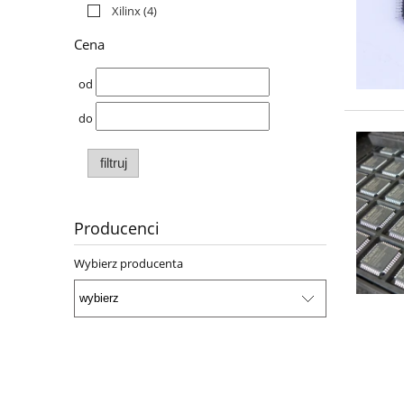
Xilinx
(4)
Cena
od
do
filtruj
Producenci
Wybierz producenta