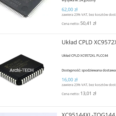
Wysyłka w:
24 godziny
62,00 zł
zawiera 23% VAT, bez kosztów dos
50,41 zł
Cena netto:
Układ CPLD XC9572
Układ CPLD XC9572XL PLCC44
Dostępność:
spodziewana dostawa
16,00 zł
zawiera 23% VAT, bez kosztów dos
13,01 zł
Cena netto:
XC95144XL-TQG144