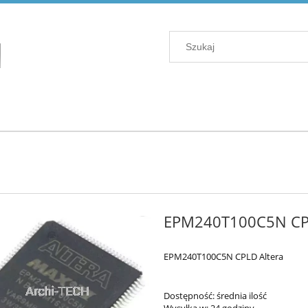
EPM240T100C5N CPL
EPM240T100C5N CPLD Altera
Dostępność:
średnia ilość