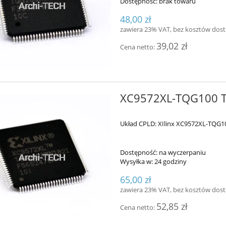
Dostępność:
brak towaru
48,00 zł
zawiera 23% VAT, bez kosztów dos
39,02 zł
Cena netto:
XC9572XL-TQG100 
Układ CPLD: XIlinx XC9572XL-TQG1
Dostępność:
na wyczerpaniu
Wysyłka w:
24 godziny
65,00 zł
zawiera 23% VAT, bez kosztów dos
52,85 zł
Cena netto: