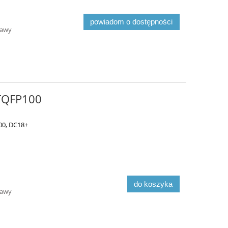
powiadom o dostępności
tawy
TQFP100
00, DC18+
do koszyka
tawy