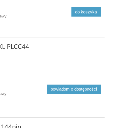
do koszyka
tawy
XL PLCC44
powiadom o dostępności
tawy
 144pin