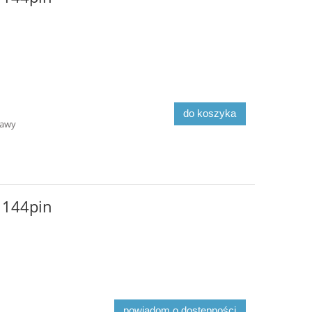
do koszyka
tawy
 144pin
powiadom o dostępności