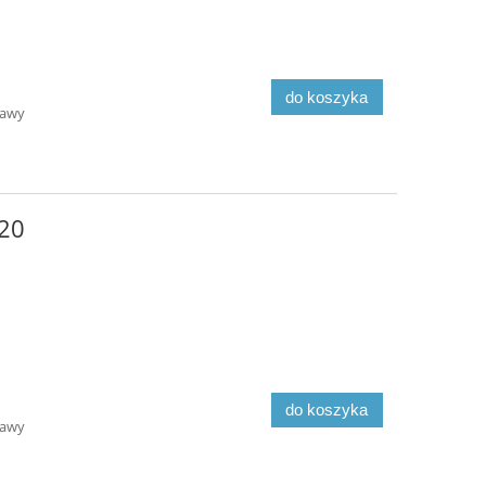
do koszyka
tawy
20
do koszyka
tawy