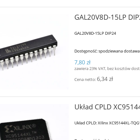
GAL20V8D-15LP DIP
GAL20V8D-15LP DIP24
Dostępność:
spodziewana dostawa
7,80 zł
zawiera 23% VAT, bez kosztów dos
6,34 zł
Cena netto:
Układ CPLD XC9514
Układ CPLD: XIlinx XC95144XL-TQG