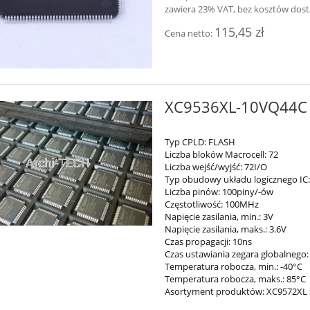
zawiera 23% VAT, bez kosztów dos
115,45 zł
Cena netto:
XC9536XL-10VQ44C
Typ CPLD: FLASH
Liczba bloków Macrocell: 72
Liczba wejść/wyjść: 72I/O
Typ obudowy układu logicznego IC
Liczba pinów: 100piny/-ów
Częstotliwość: 100MHz
Napięcie zasilania, min.: 3V
Napięcie zasilania, maks.: 3.6V
Czas propagacji: 10ns
Czas ustawiania zegara globalnego:
Temperatura robocza, min.: -40°C
Temperatura robocza, maks.: 85°C
Asortyment produktów: XC9572XL 