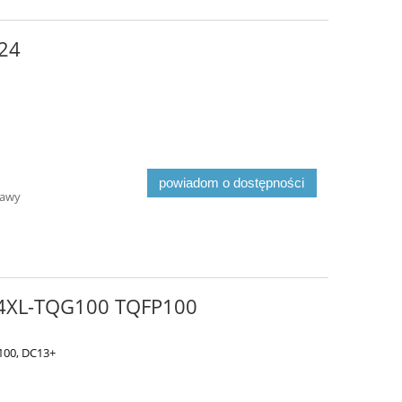
24
powiadom o dostępności
tawy
4XL-TQG100 TQFP100
100, DC13+