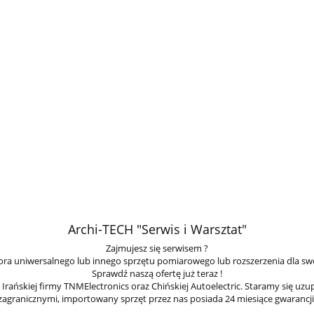
Archi-TECH "Serwis i Warsztat"
Zajmujesz się serwisem ?
ra uniwersalnego lub innego sprzętu pomiarowego lub rozszerzenia dla sw
Sprawdź naszą ofertę już teraz !
ańskiej firmy TNMElectronics oraz Chińskiej Autoelectric. Staramy się uzu
zagranicznymi, importowany sprzęt przez nas posiada 24 miesiące gwarancji