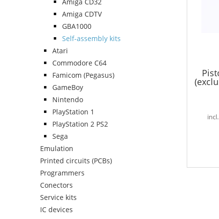
Amiga CD32
Amiga CDTV
GBA1000
Self-assembly kits
Atari
Commodore C64
Pist
Famicom (Pegasus)
(exclu
GameBoy
Nintendo
PlayStation 1
incl
PlayStation 2 PS2
Sega
Emulation
Printed circuits (PCBs)
Programmers
Conectors
Service kits
IC devices