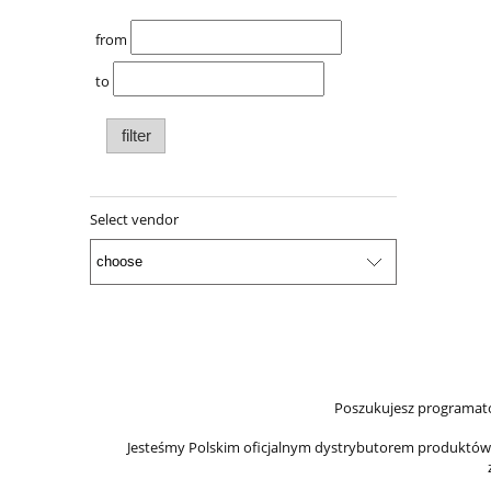
from
to
filter
Select vendor
Poszukujesz programato
Jesteśmy Polskim oficjalnym dystrybutorem produktów Ir