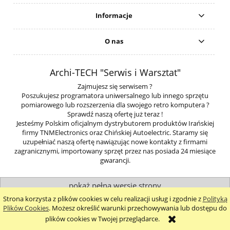
Informacje
O nas
Archi-TECH "Serwis i Warsztat"
Zajmujesz się serwisem ?
Poszukujesz programatora uniwersalnego lub innego sprzętu
pomiarowego lub rozszerzenia dla swojego retro komputera ?
Sprawdź naszą ofertę już teraz !
Jesteśmy Polskim oficjalnym dystrybutorem produktów Irańskiej
firmy TNMElectronics oraz Chińskiej Autoelectric. Staramy się
uzupełniać naszą ofertę nawiązując nowe kontakty z firmami
zagranicznymi, importowany sprzęt przez nas posiada 24 miesiące
gwarancji.
pokaż pełną wersję strony
Strona korzysta z plików cookies w celu realizacji usług i zgodnie z
Polityką
Sklep internetowy Shoper.pl
Plików Cookies
. Możesz określić warunki przechowywania lub dostępu do
plików cookies w Twojej przeglądarce.